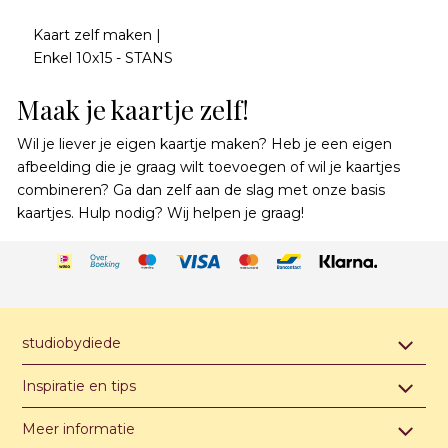
Kaart zelf maken |
Enkel 10x15 - STANS
Maak je kaartje zelf!
Wil je liever je eigen kaartje maken? Heb je een eigen
afbeelding die je graag wilt toevoegen of wil je kaartjes
combineren? Ga dan zelf aan de slag met onze basis
kaartjes. Hulp nodig? Wij helpen je graag!
studiobydiede
Contact & afspraak maken
Inspiratie en tips
Over studiobydiede
Hippe jongensnamen van A t/m Z
Meer informatie
Unieke illustratie of ontwerp