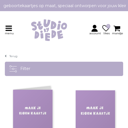
Persoonlijk contact en advies
Gratis proefdruk code: PROEF01
e geboortekaartjes op maat, speciaal ontworpen voor jouw klei
0
Persoonlijk contact en advies
menu
account
likes
mandje
Terug
Filter