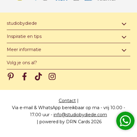
studiobydiede
Contact & afspraak maken
Inspiratie en tips
Over studiobydiede
Hippe jongensnamen van A t/m Z
Meer informatie
Unieke illustratie of ontwerp
Hippe meisjesnamen van A t/m Z
Algemene voorwaarden
Levertijden
Volg je ons al?
Hippe unisex namen van A t/m Z
Privacy verklaring
Meest gestelde vragen
Pinterest
Pinterest
Pinterest
Pinterest
Prijzen
Papiersoorten
Contact
|
Via e-mail & WhatsApp bereikbaar op ma - vrij 10.00 -
17.00 uur
-
info@studiobydiede.com
|
powered by DRN Cards 2026