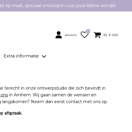
es op maat, speciaal ontworpen voor jouw kleine wonder
0
account
(
0
) €
0,00
Extra informatie
je terecht in onze ontwerpstudio die zich bevindt in
 ons
in Arnhem. Wij gaan samen de wensen en
ag langskomen? Neem dan eerst contact met ons op.
p afspraak.