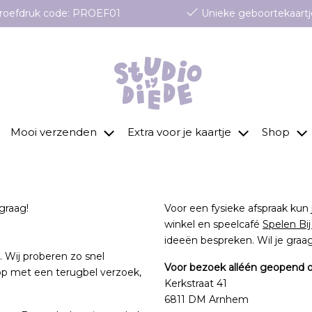
 proefdruk code: PROEF01
Unieke geboortekaartj
Mooi verzenden
Extra voor je kaartje
Shop
 graag!
Voor een fysieke afspraak kun 
winkel en speelcafé
Spelen Bij
ideeën bespreken. Wil je gra
 Wij proberen zo snel
Voor bezoek alléén geopend o
app met een terugbel verzoek,
Kerkstraat 41
6811 DM Arnhem