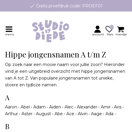
Gratis proefdruk code: PROEF01
e geboortekaartjes op maat, speciaal ontworpen voor jouw klei
Persoonlijk contact en advies
0
menu
account
likes
mandje
Hippe jongensnamen A t/m Z
Op zoek naar een mooie naam voor jullie zoon? Hieronder
vind je een uitgebreid overzicht met hippe jongensnamen
van A tot Z. Van populaire jongensnamen tot unieke,
stoere en tijdloze namen.
A
Aaron • Abel • Adam • Aiden • Alec • Alexander • Amir • Aris •
Arthur • Aster • August • Abe • Ace • Alvin • Aage • Ada •
B