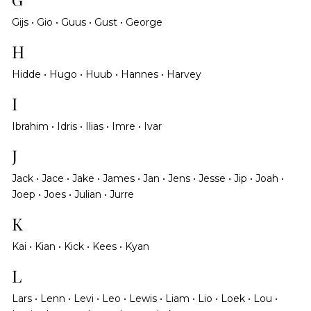
Gijs • Gio • Guus • Gust • George
H
Hidde • Hugo • Huub • Hannes • Harvey
I
Ibrahim • Idris • Ilias • Imre • Ivar
J
Jack • Jace • Jake • James • Jan • Jens • Jesse • Jip • Joah •
Joep • Joes • Julian • Jurre
K
Kai • Kian • Kick • Kees • Kyan
L
Lars • Lenn • Levi • Leo • Lewis • Liam • Lio • Loek • Lou •