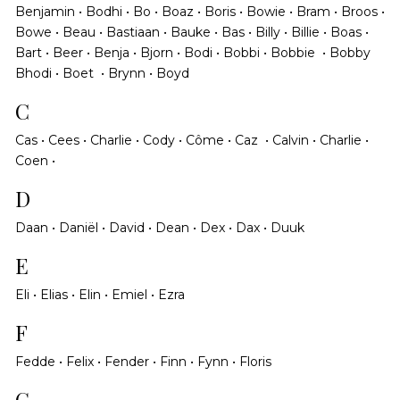
Benjamin • Bodhi • Bo • Boaz • Boris • Bowie • Bram • Broos •
Bowe • Beau • Bastiaan • Bauke • Bas • Billy • Billie • Boas •
Bart • Beer • Benja • Bjorn • Bodi • Bobbi • Bobbie • Bobby
Bhodi • Boet • Brynn • Boyd
C
Cas • Cees • Charlie • Cody • Côme • Caz • Calvin • Charlie •
Coen •
D
Daan • Daniël • David • Dean • Dex • Dax • Duuk
E
Eli • Elias • Elin • Emiel • Ezra
F
Fedde • Felix • Fender • Finn • Fynn • Floris
G