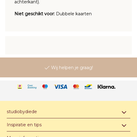
achterkant).
Niet geschikt voor:
Dubbele kaarten
10+ jaar ervaring als grafisch vormgever
Wij helpen je graag!
Personaliseer je kaartje met behulp van de editor
10+ jaar ervaring als grafisch vormgever
studiobydiede
Contact & afspraak maken
Inspiratie en tips
Over studiobydiede