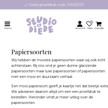
Gratis proefdruk code: PROEF01
e geboortekaartjes op maat, speciaal ontworpen voor jouw klei
Persoonlijk contact en advies
0
menu
account
likes
mandje
Papiersoorten
Wij hebben de mooiste papiersoorten waar wij ook echt
achterstaan. Bij ons vind je geen dunne glanzende
papiersoorten maar luxe papiersoorten of papiersoorten
met een mooi en duurzaam verhaal.
Een mooi papiersoort geeft je kaartje net dat beetje extra
We adviseren daarom altijd om een een proefdruk te
bestellen. Hieronder vindt je meer uitleg over de
papiersoorten.