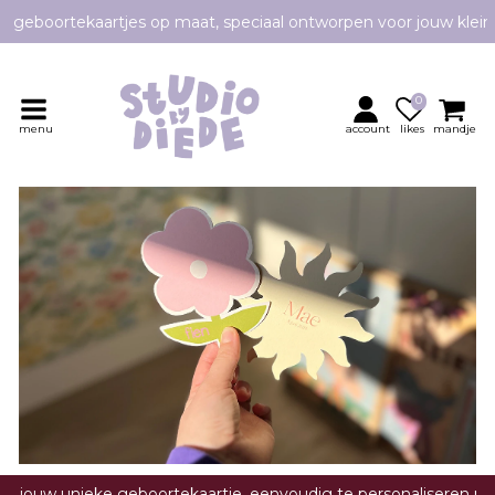
e geboortekaartjes op maat, speciaal ontworpen voor jouw klei
Persoonlijk contact en advies
0
menu
account
likes
mandje
10+ jaar ervaring als grafisch vormgever
Ons team staat klaar om je te helpen
er jouw unieke geboortekaartje, eenvoudig te personaliseren me