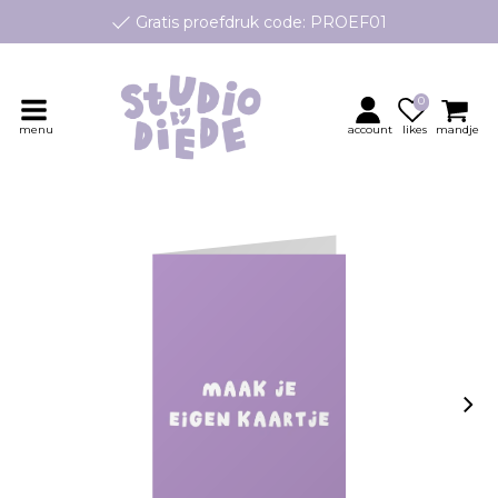
Gratis proefdruk code: PROEF01
e geboortekaartjes op maat, speciaal ontworpen voor jouw klei
Persoonlijk contact en advies
0
menu
account
likes
mandje