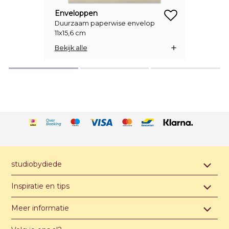
Enveloppen
Duurzaam paperwise envelop
zet op verlanglijstje
11x15,6 cm
Bekijk alle
studiobydiede
Contact & afspraak maken
Inspiratie en tips
Over studiobydiede
Hippe jongensnamen van A t/m Z
Meer informatie
Unieke illustratie of ontwerp
Hippe meisjesnamen van A t/m Z
Algemene voorwaarden