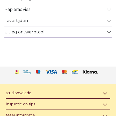
Papieradvies
Levertijden
Uitleg ontwerptool
studiobydiede
Contact & afspraak maken
Inspiratie en tips
Over studiobydiede
Hippe jongensnamen van A t/m Z
Meer informatie