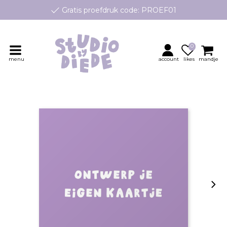
Gratis proefdruk code: PROEF01
e geboortekaartjes op maat, speciaal ontworpen voor jouw klei
Persoonlijk contact en advies
0
menu
account
likes
mandje