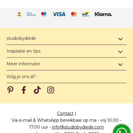
studiobydiede
Contact & afspraak maken
Inspiratie en tips
Over studiobydiede
Hippe jongensnamen van A t/m Z
Meer informatie
Unieke illustratie of ontwerp
Hippe meisjesnamen van A t/m Z
Algemene voorwaarden
Levertijden
Volg je ons al?
Hippe unisex namen van A t/m Z
Privacy verklaring
Meest gestelde vragen
Pinterest
Pinterest
Pinterest
Pinterest
Prijzen
Papiersoorten
Contact
|
Via e-mail & WhatsApp bereikbaar op ma - vrij 10.00 -
17.00 uur
-
info@studiobydiede.com