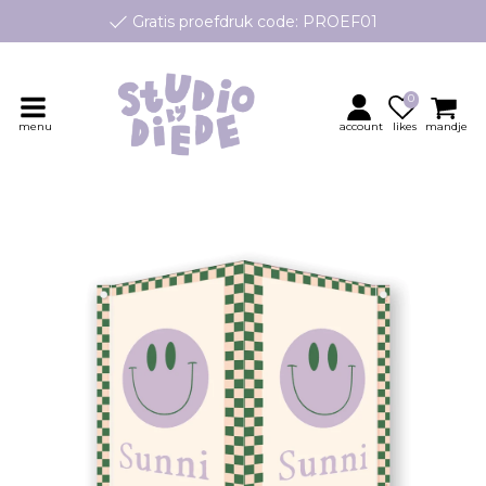
Gratis proefdruk code: PROEF01
e geboortekaartjes op maat, speciaal ontworpen voor jouw klei
Persoonlijk contact en advies
0
menu
account
likes
mandje