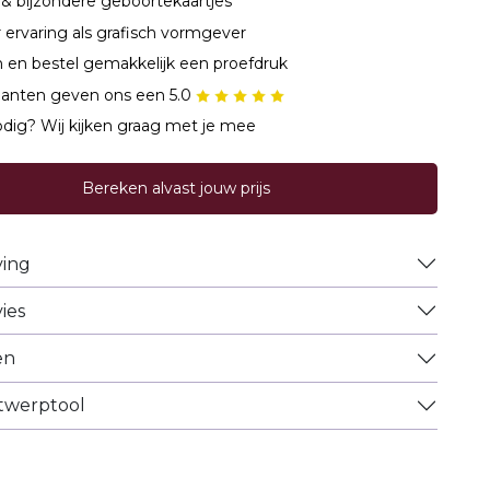
& bijzondere geboortekaartjes
r ervaring als grafisch vormgever
 en bestel gemakkelijk een proefdruk
lanten geven ons een 5.0
dig? Wij kijken graag met je mee
Bereken alvast jouw prijs
ving
ies
en
ntwerptool