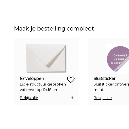
Maak je bestelling compleet
zet op verlanglijstje
Enveloppen
Sluitsticker
Luxe structuur gebroken
Sluitsticker ontwe
wit envelop 12x18 cm
maat
Bekijk alle
Bekijk alle