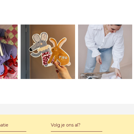
atie
Volg je ons al?