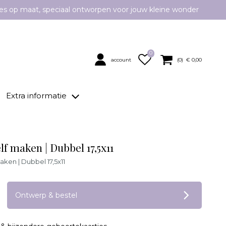
es op maat, speciaal ontworpen voor jouw kleine wonder
0
account
(
0
) €
0,00
Extra informatie
lf maken | Dubbel 17,5x11
aken | Dubbel 17,5x11
op verlanglijstje
Ontwerp & bestel