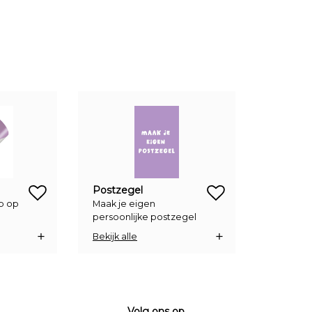
zet op verlanglijstje
zet op verlanglijstje
Postzegel
rp op
Maak je eigen
persoonlijke postzegel
Bekijk alle
Volg ons op