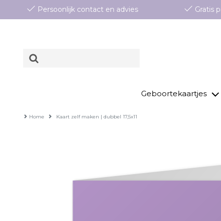
Persoonlijk contact en advies
Gratis
Geboortekaartjes
Home
Kaart zelf maken | dubbel 17,5x11