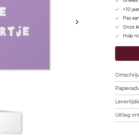
Unieke 
+10 jaa
Pas aan
Onze k
Hulp no
Omschrij
Papieradv
Levertijd
Uitleg o