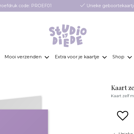
 proefdruk code: PROEF01
Unieke geboortekaartj
Mooi verzenden
Extra voor je kaartje
Shop
Kaart ze
Kaart zelf m
zet 