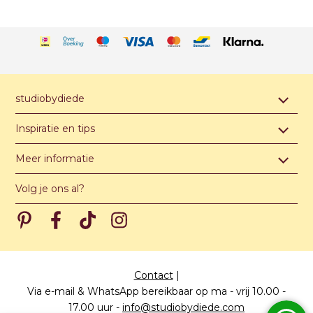
studiobydiede
Contact & afspraak maken
Inspiratie en tips
Over studiobydiede
Hippe jongensnamen van A t/m Z
Meer informatie
Unieke illustratie of ontwerp
Hippe meisjesnamen van A t/m Z
Algemene voorwaarden
Levertijden
Volg je ons al?
Hippe unisex namen van A t/m Z
Privacy verklaring
Meest gestelde vragen
Pinterest
Pinterest
Pinterest
Pinterest
Prijzen
Papiersoorten
Contact
|
Via e-mail & WhatsApp bereikbaar op ma - vrij 10.00 -
17.00 uur
-
info@studiobydiede.com