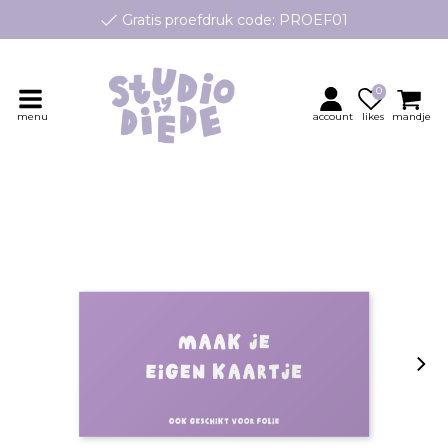
Gratis proefdruk code: PROEF01
e geboortekaartjes op maat, speciaal ontworpen voor jouw klei
Persoonlijk contact en advies
0
menu
account
likes
mandje