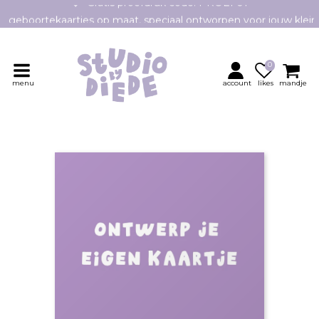
e geboortekaartjes op maat, speciaal ontworpen voor jouw klei
Persoonlijk contact en advies
0
menu
account
likes
mandje