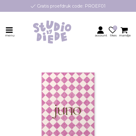
Gratis proefdruk code: PROEF01
e geboortekaartjes op maat, speciaal ontworpen voor jouw klei
Persoonlijk contact en advies
0
menu
account
likes
mandje