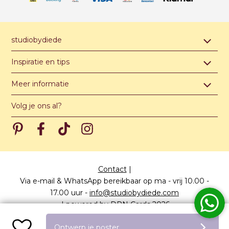
studiobydiede
Contact & afspraak maken
Inspiratie en tips
Over studiobydiede
Hippe jongensnamen van A t/m Z
Meer informatie
Unieke illustratie of ontwerp
Hippe meisjesnamen van A t/m Z
Algemene voorwaarden
Levertijden
Volg je ons al?
Hippe unisex namen van A t/m Z
Privacy verklaring
Meest gestelde vragen
Pinterest
Pinterest
Pinterest
Pinterest
Prijzen
Papiersoorten
Contact
|
Via e-mail & WhatsApp bereikbaar op ma - vrij 10.00 -
17.00 uur
-
info@studiobydiede.com
|
powered by DRN Cards 2026
Ontwerp je poster