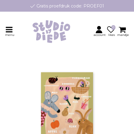
Gratis proefdruk code: PROEF01
e geboortekaartjes op maat, speciaal ontworpen voor jouw klei
Persoonlijk contact en advies
0
menu
account
likes
mandje