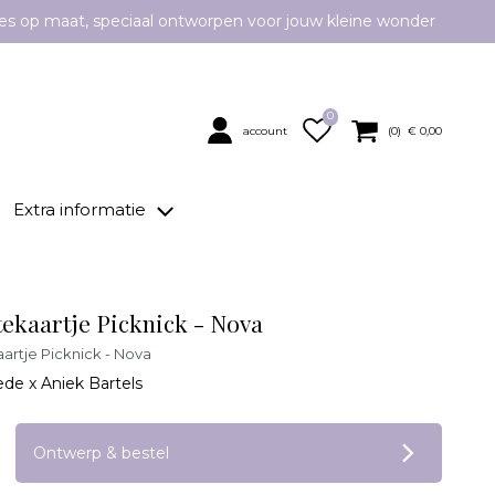
es op maat, speciaal ontworpen voor jouw kleine wonder
0
account
(
0
) €
0,00
Extra informatie
ekaartje Picknick - Nova
rtje Picknick - Nova
ede x Aniek Bartels
op verlanglijstje
Ontwerp & bestel