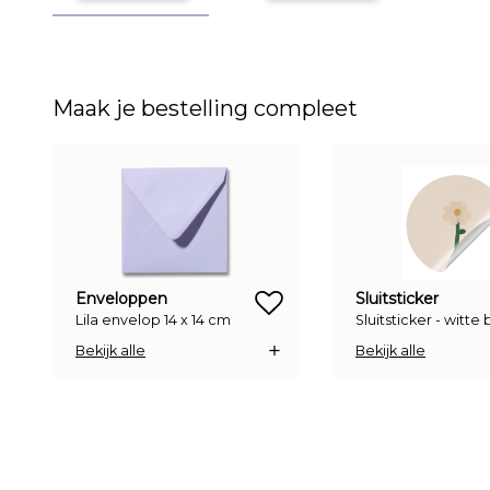
Maak je bestelling compleet
zet op verlanglijstje
Enveloppen
Sluitsticker
Lila envelop 14 x 14 cm
Sluitsticker - witt
Bekijk alle
Bekijk alle