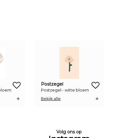
zet op verlanglijstje
zet op verlanglijstje
Postzegel
e bloem
Postzegel - witte bloem
Bekijk alle
Volg ons op