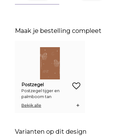
Maak je bestelling compleet
zet op verlanglijstje
Postzegel
Postzegel tijger en
palmboom tan
Bekijk alle
Varianten op dit design