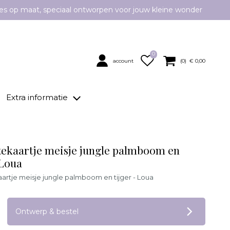
es op maat, speciaal ontworpen voor jouw kleine wonder
0
account
(
0
) €
0,00
Extra informatie
ekaartje meisje jungle palmboom en
 Loua
rtje meisje jungle palmboom en tijger - Loua
op verlanglijstje
Ontwerp & bestel