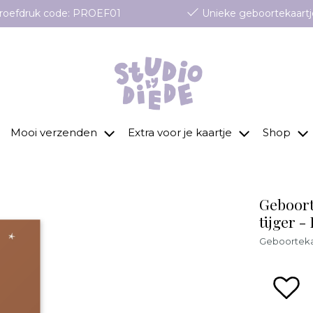
 proefdruk code: PROEF01
Unieke geboortekaartj
Mooi verzenden
Extra voor je kaartje
Shop
Geboort
tijger -
Geboortekaa
zet 