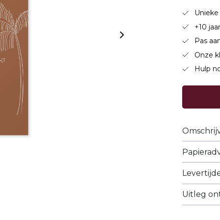
Unieke 
+10 jaa
Pas aan
Onze k
Hulp no
Omschrij
Papieradv
Levertijd
Uitleg o