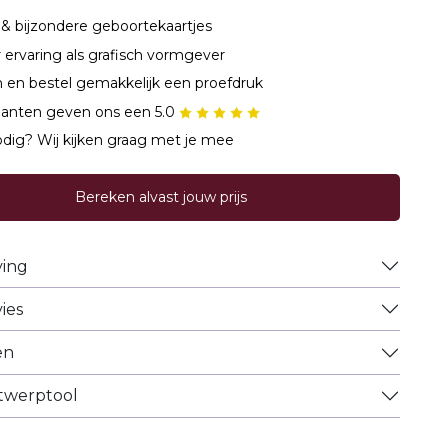
& bijzondere geboortekaartjes
r ervaring als grafisch vormgever
 en bestel gemakkelijk een proefdruk
lanten geven ons een 5.0
dig? Wij kijken graag met je mee
Bereken alvast jouw prijs
ving
ies
en
ntwerptool