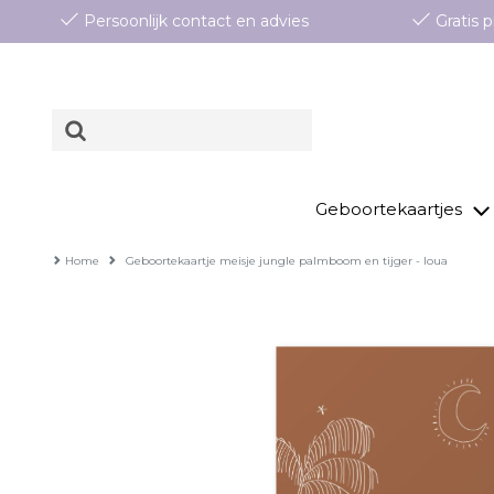
Persoonlijk contact en advies
Gratis
Geboortekaartjes
Home
Geboortekaartje meisje jungle palmboom en tijger - loua