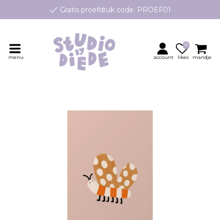
Gratis proefdruk code: PROEF01
e geboortekaartjes op maat, speciaal ontworpen voor jouw klei
Persoonlijk contact en advies
0
menu
account
likes
mandje