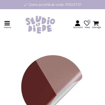
Gratis proefdruk code: PROEF01
e geboortekaartjes op maat, speciaal ontworpen voor jouw klei
Persoonlijk contact en advies
0
menu
account
likes
mandje