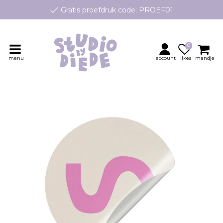
Gratis proefdruk code: PROEF01
e geboortekaartjes op maat, speciaal ontworpen voor jouw klei
Persoonlijk contact en advies
0
menu
account
likes
mandje