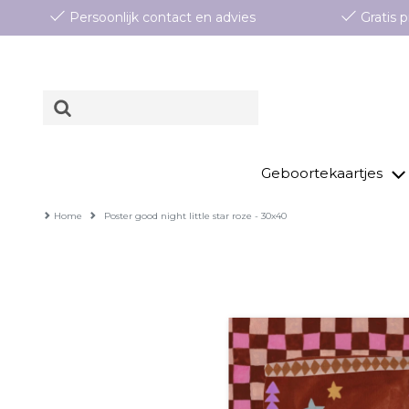
Persoonlijk contact en advies
Gratis
Geboortekaartjes
Home
Poster good night little star roze - 30x40