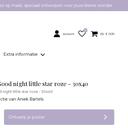
es op maat, speciaal ontworpen voor jouw kleine wonder
0
account
(
0
) €
0,00
Extra informatie
ood night little star roze - 30x40
night little star roze - 30x40
ectie van Aniek Bartels
op verlanglijstje
Ontwerp je poster