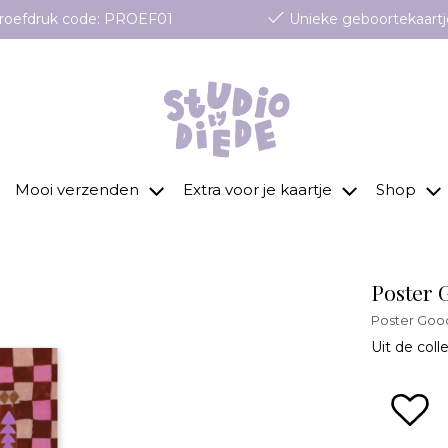
 proefdruk code: PROEF01
Unieke geboortekaartj
Mooi verzenden
Extra voor je kaartje
Shop
Poster G
Poster Good 
Uit de coll
zet 