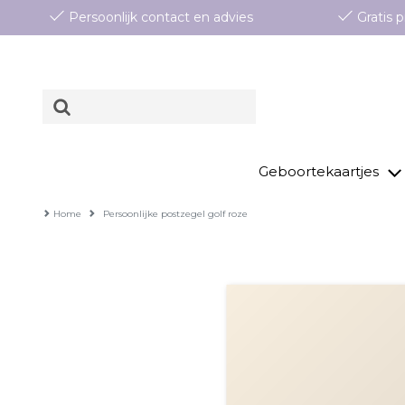
Persoonlijk contact en advies
Gratis
Geboortekaartjes
Home
Persoonlijke postzegel golf roze