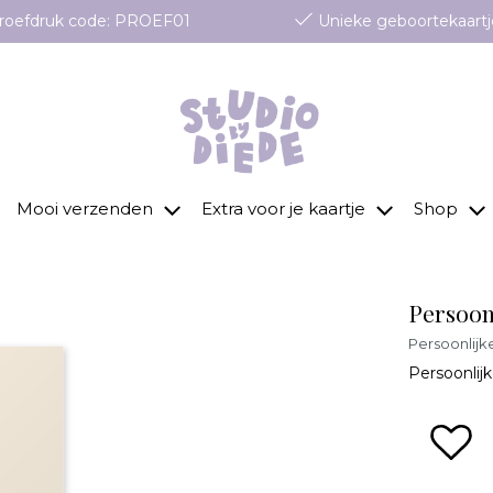
 proefdruk code: PROEF01
Unieke geboortekaartj
Mooi verzenden
Extra voor je kaartje
Shop
Persoonl
Persoonlijk
Persoonlijk
zet 