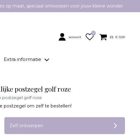
es op maat, speciaal ontworpen voor jouw kleine wonder
0
account
(
0
) €
0,00
Extra informatie
ijke postzegel golf roze
e postzegel golf roze
e postzegel om zelf te bestellen!
op verlanglijstje
Zelf ontwerpen