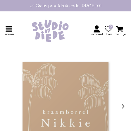
Gratis proefdruk code: PROEF01
e geboortekaartjes op maat, speciaal ontworpen voor jouw klei
Persoonlijk contact en advies
0
menu
account
likes
mandje