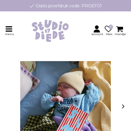
Gratis proefdruk code: PROEF01
e geboortekaartjes op maat, speciaal ontworpen voor jouw klei
Persoonlijk contact en advies
0
menu
account
likes
mandje