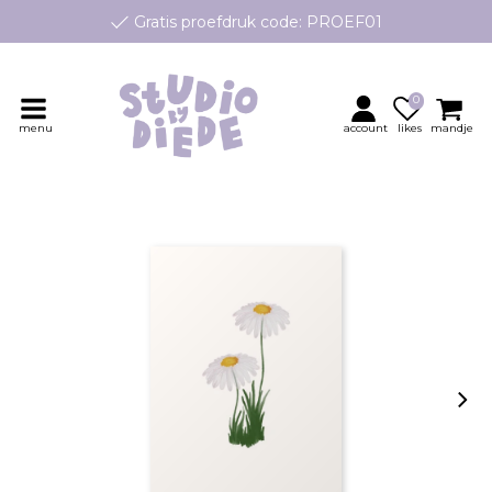
Gratis proefdruk code: PROEF01
e geboortekaartjes op maat, speciaal ontworpen voor jouw klei
Persoonlijk contact en advies
0
menu
account
likes
mandje