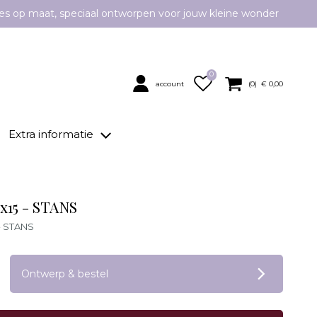
es op maat, speciaal ontworpen voor jouw kleine wonder
0
account
(
0
) €
0,00
Extra informatie
0x15 - STANS
 - STANS
op verlanglijstje
Ontwerp & bestel