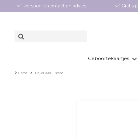
Persoonlijk contact en advies
Gratis
Geboortekaartjes
Home
Enkel 10x15 - stans