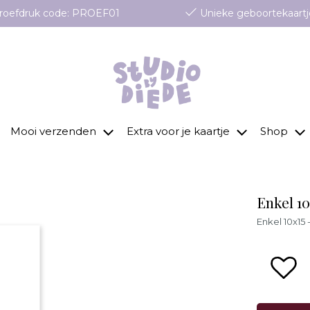
 proefdruk code: PROEF01
Unieke geboortekaartj
Mooi verzenden
Extra voor je kaartje
Shop
Enkel 1
Enkel 10x15
zet 