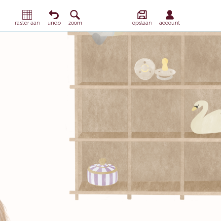
raster aan
undo
zoom
opslaan
account