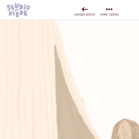
verlaat editor
meer opties