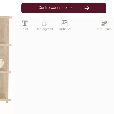
Controleer en bestel
Tekst
Achtergrond
Illustraties
Info & hulp