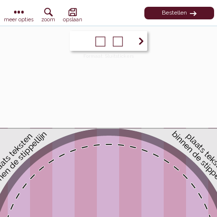
Bestellen
meer opties
zoom
opslaan
Formaat: Sluitstickers