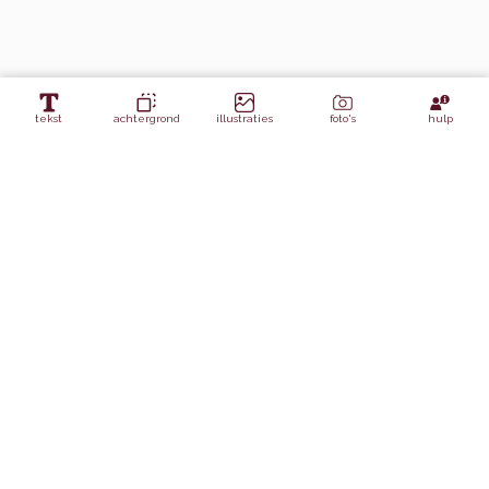
tekst
achtergrond
illustraties
foto's
hulp
Lagen
strepen klein
Achtergrond panel 1