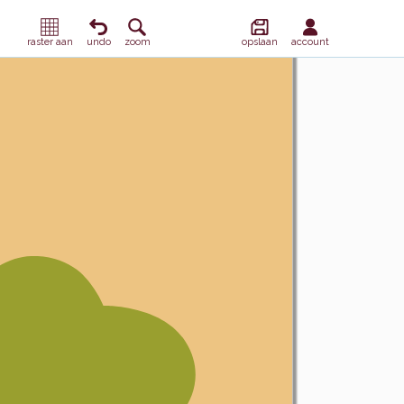
raster aan
undo
zoom
opslaan
account