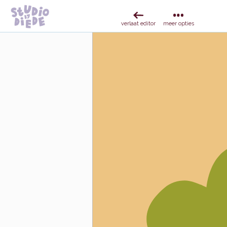
verlaat editor
meer opties