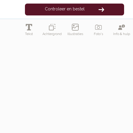
Controleer en bestel
Tekst
Achtergrond
Illustraties
Foto's
Info & hulp