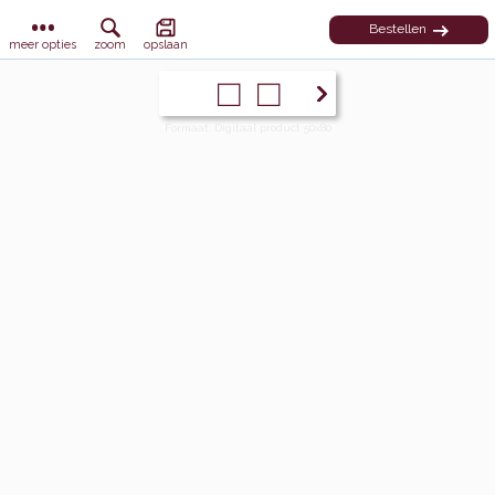
Bestellen
meer opties
zoom
opslaan
Formaat: Digitaal product 50x80