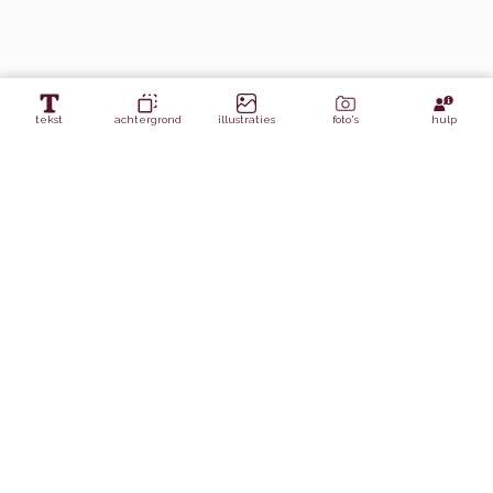
tekst
achtergrond
illustraties
foto's
hulp
Lagen
Paddestoel-lamp
Achtergrond panel 1