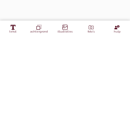
tekst
achtergrond
illustraties
foto's
hulp
Lagen
Mandje - Aniek Bartels x ByDiede
Appel - Aniek Bartels x ByDiede
Appel - Aniek Bartels x ByDiede