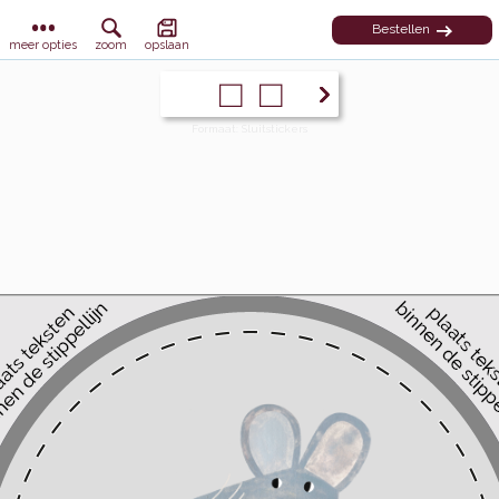
Bestellen
meer opties
zoom
opslaan
Formaat: Sluitstickers