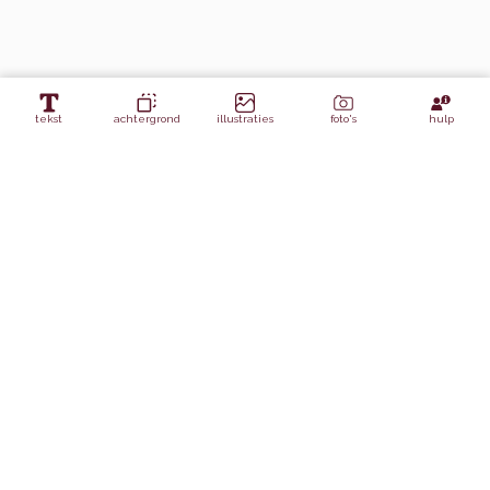
tekst
achtergrond
illustraties
foto's
hulp
Lagen
watercolor lijn blauw
Achtergrond panel 1