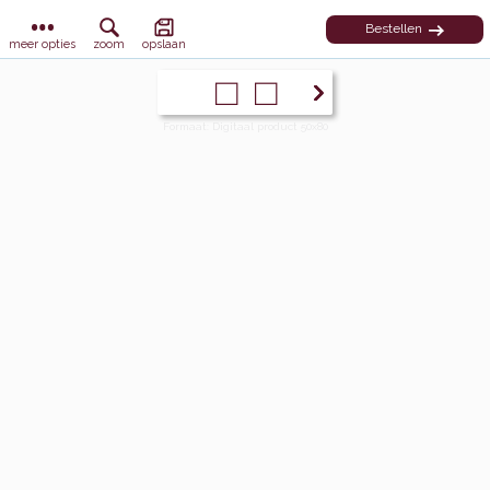
Bestellen
meer opties
zoom
opslaan
Formaat: Digitaal product 50x80