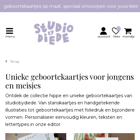
e geboortekaartjes op maat, speciaal ontworpen voor jouw klei
Persoonlijk contact en advies
0
menu
account
likes
mandje
Terug
Unieke geboortekaartjes voor jongens
en meisjes
Ontdek de collectie hippe en unieke geboortekaartjes van
studiobydiede. Van stanskaartjes en handgetekende
illustraties tot geboortekaartjes met foliedruk en bijzondere
vormen. Personaliseer eenvoudig kleuren, teksten en
lettertypes in onze editor.