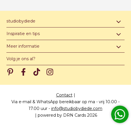
studiobydiede
Contact & afspraak maken
Inspiratie en tips
Over studiobydiede
Hippe jongensnamen van A t/m Z
Meer informatie
Unieke illustratie of ontwerp
Hippe meisjesnamen van A t/m Z
Algemene voorwaarden
Levertijden
Volg je ons al?
Hippe unisex namen van A t/m Z
Privacy verklaring
Meest gestelde vragen
Pinterest
Pinterest
Pinterest
Pinterest
Prijzen
Papiersoorten
Contact
|
Via e-mail & WhatsApp bereikbaar op ma - vrij 10.00 -
17.00 uur
-
info@studiobydiede.com
|
powered by DRN Cards 2026