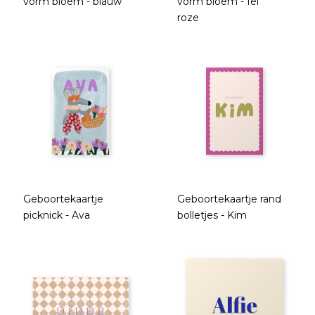
vorm bloem - blauw
vorm bloem - fel
roze
Geboortekaartje
Geboortekaartje rand
picknick - Ava
bolletjes - Kim